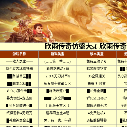
欣雨传奇仿盛大sf-欣雨传奇
游戏名称
游戏类型
版本类型
━━散人之家━━
(﹍﹍第一季﹍﹍)
免费三端７６
免费
特色复古冰雪神器
新思路极品+18
暗黑魔次铭文
██
██首战首区██
２０X刀刀货币X
35全满通关
良心
██我本沉默██
新专属╋首战１区
免费·打顶赞
８０小强合击██
█施法攻速+5█
█10元全满█
暴力切割●变态剑
▇▆45米全满▆▇
群1051524167
简
▊抖音骷髅进化▊
》新版★首区《
超低消费无坑
全
终极恐怖●无限刀
送群麻宝宝-0起
●免费挂机●
█神魔神器合击█
免．费．也．牛逼
道招麒麟饕餮
█礼