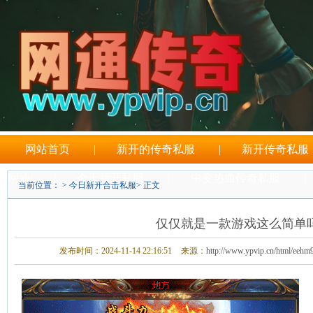
网站首页
|
新开的传奇私服
|
新开传奇私服
网通
|
今天新开私服
|
中变热血传奇私服
|
当前位置： >
今日新开合击私服
> 正文
刚开一秒传奇sf
仅仅就是一款游戏这么简单
发布时间：2024-11-14 22:16:51
来源：
http://www.ypvip.cn/html/eehm