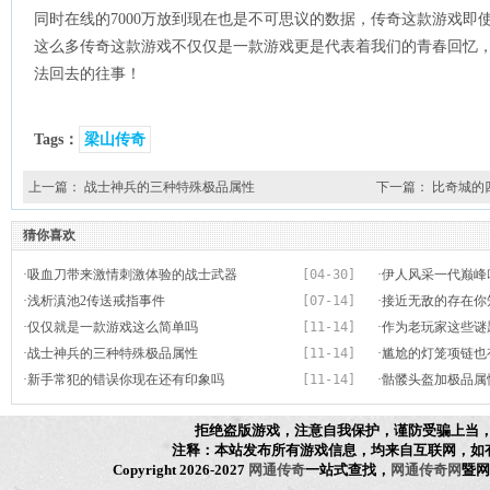
同时在线的7000万放到现在也是不可思议的数据，传奇这款游戏即
这么多传奇这款游戏不仅仅是一款游戏更是代表着我们的青春回忆
法回去的往事！
Tags：
梁山传奇
上一篇：
战士神兵的三种特殊极品属性
下一篇：
比奇城的
猜你喜欢
·
吸血刀带来激情刺激体验的战士武器
[04-30]
·
伊人风采一代巅峰
·
浅析滇池2传送戒指事件
[07-14]
·
接近无敌的存在你
·
仅仅就是一款游戏这么简单吗
[11-14]
·
作为老玩家这些谜
·
战士神兵的三种特殊极品属性
[11-14]
·
尴尬的灯笼项链也
·
新手常犯的错误你现在还有印象吗
[11-14]
·
骷髅头盔加极品属
拒绝盗版游戏，注意自我保护，谨防受骗上当
注释：本站发布所有游戏信息，均来自互联网，如
Copyright 2026-2027
网通传奇
一站式查找，
网通传奇网
暨网