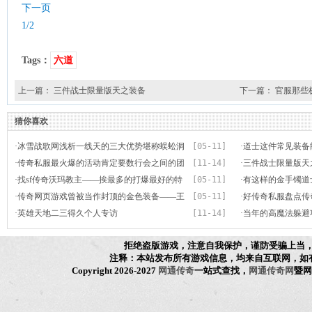
下一页
1/2
Tags：
六道
上一篇：
三件战士限量版天之装备
下一篇：
官服那些
猜你喜欢
·
冰雪战歌网浅析一线天的三大优势堪称蜈蚣洞
[05-11]
·
道士这件常见装备
的“聚宝盆”
·
传奇私服最火爆的活动肯定要数行会之间的团
[11-14]
·
三件战士限量版天
战了
·
找sf传奇沃玛教主——挨最多的打爆最好的特
[05-11]
·
有这样的金手镯道
戒！
·
传奇网页游戏曾被当作封顶的金色装备——王
[05-11]
·
好传奇私服盘点传
者首饰套装
·
英雄天地二三得久个人专访
[11-14]
的爆率是个谜！
·
当年的高魔法躲避
拒绝盗版游戏，注意自我保护，谨防受骗上当
注释：本站发布所有游戏信息，均来自互联网，如
Copyright 2026-2027
网通传奇
一站式查找，
网通传奇网
暨网