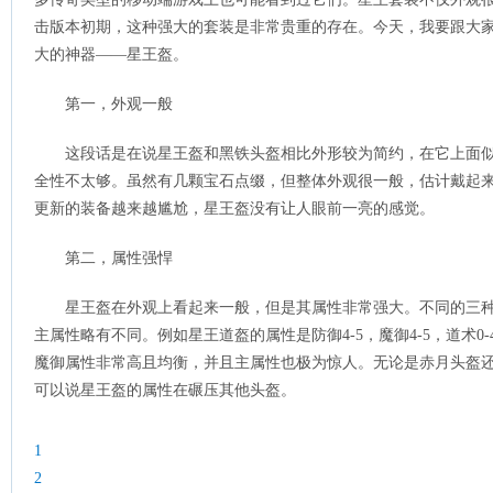
击版本初期，这种强大的套装是非常贵重的存在。今天，我要跟大
大的神器——星王盔。
第一，外观一般
这段话是在说星王盔和黑铁头盔相比外形较为简约，在它上面
全性不太够。虽然有几颗宝石点缀，但整体外观很一般，估计戴起
更新的装备越来越尴尬，星王盔没有让人眼前一亮的感觉。
第二，属性强悍
星王盔在外观上看起来一般，但是其属性非常强大。不同的三
主属性略有不同。例如星王道盔的属性是防御4-5，魔御4-5，道术0
魔御属性非常高且均衡，并且主属性也极为惊人。无论是赤月头盔
可以说星王盔的属性在碾压其他头盔。
1
2