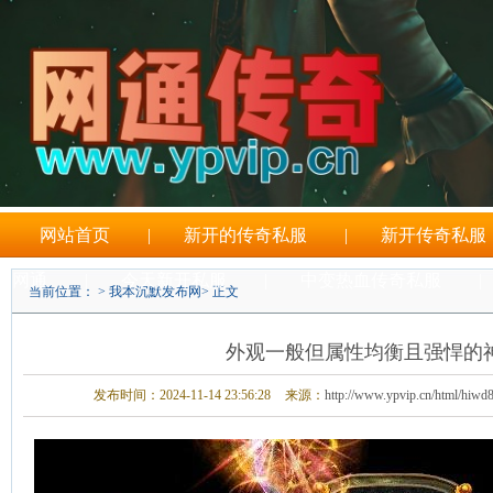
网站首页
|
新开的传奇私服
|
新开传奇私服
网通
|
今天新开私服
|
中变热血传奇私服
|
当前位置： >
我本沉默发布网
> 正文
刚开一秒传奇sf
外观一般但属性均衡且强悍的
发布时间：2024-11-14 23:56:28
来源：
http://www.ypvip.cn/html/hiwd