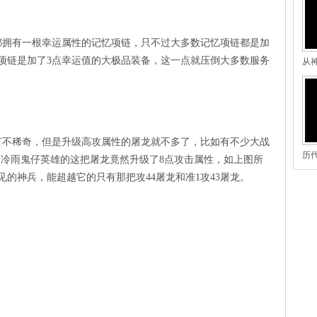
都拥有一根幸运属性的记忆项链，只不过大多数记忆项链都是加
项链是加了3点幸运值的大极品装备，这一点就压倒大多数服务
从
言不稀奇，但是升级高攻属性的屠龙就不多了，比如有不少大战
历
，而冷雨鬼仔英雄的这把屠龙竟然升级了8点攻击属性，如上图所
见的神兵，能超越它的只有那把攻44屠龙和准1攻43屠龙。