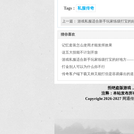
Tags：
私服传奇
上一篇：
游戏私服适合新手玩家练级打宝的
猜你喜欢
·
记忆套装怎么使用才能发挥效果
·
这五大技能不计划开放
·
游戏私服适合新手玩家练级打宝的好地方——
封魔矿区
·
打金别人可以为什么你不行
·
传奇客户端下载又帅又能打但是容易爆出的道
士装备——三眼手镯
拒绝盗版游戏
注释：本站发布所
Copyright 2026-2027
网通传