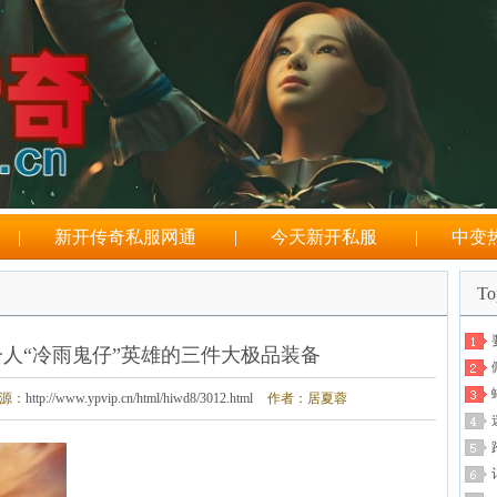
|
新开传奇私服网通
|
今天新开私服
|
中变
T
人“冷雨鬼仔”英雄的三件大极品装备
源：
http://www.ypvip.cn/html/hiwd8/3012.html
作者：居夏蓉