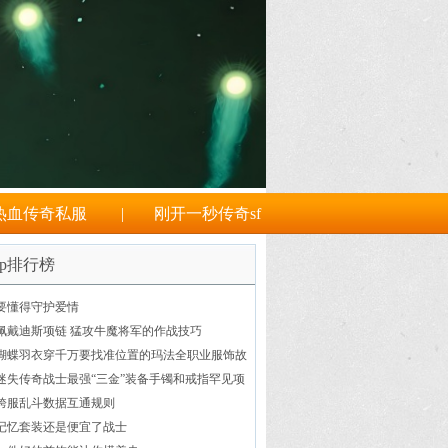
热血传奇私服
|
刚开一秒传奇sf
op排行榜
要懂得守护爱情
佩戴迪斯项链 猛攻牛魔将军的作战技巧
蝴蝶羽衣穿千万要找准位置的玛法全职业服饰故
事
迷失传奇战士最强“三金”装备手镯和戒指罕见项
链称霸全服
跨服乱斗数据互通规则
记忆套装还是便宜了战士