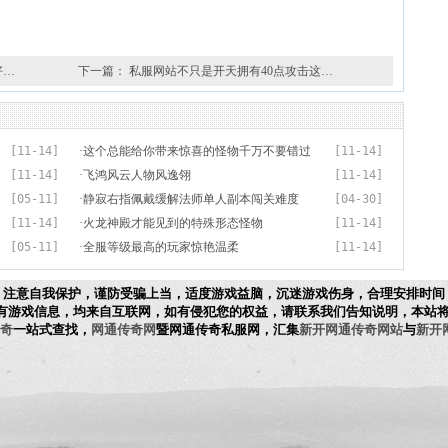
好…
下一篇：
私服网站不只是开天拥有40点攻击这…
[11-14]
·
这个总能给你带来惊喜的怪物千万不要错过
[11-14]
[11-14]
·
飞鸿风云人物风逸翎
[11-14]
[05-11]
·
静寂右指佩戴缓解法师单人副本闯关难度
[04-30]
[11-14]
·
火龙神殿才能见到的特殊形态怪物
[11-14]
[05-11]
·
全服等级最高的玩家惊艳温柔
[11-14]
，注意自我保护，谨防受骗上当，适度游戏益脑，沉迷游戏伤身，合理安排时间
有游戏信息，均来自互联网，如有侵犯您的权益，请联系我们告知说明，本站将
奇
一站式查找，
网通传奇网
暨网通传奇私服网，汇集
新开网通传奇网站
与
新开