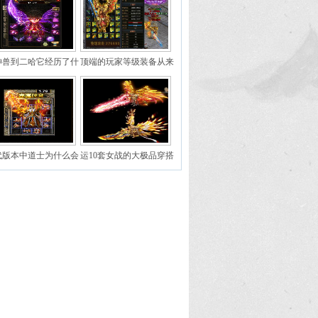
神兽到二哈它经历了什
顶端的玩家等级装备从来
么
不放在第一位
代版本中道士为什么会
运10套女战的大极品穿搭
如此受欢迎