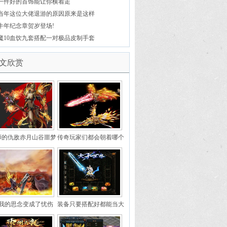
一件好的首饰能让你横着走
当年这位大佬退游的原因原来是这样
牛年纪念章贺岁登场!
魔10血饮九套搭配一对极品皮制手套
文欣赏
师的仇敌赤月山谷噩梦
传奇玩家们都会朝着哪个
般的存在
方向发展呢
我的思念变成了忧伤
装备只要搭配好都能当大
神