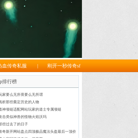
热血传奇私服
|
刚开一秒传奇sf
op排行榜
玩家要么无所畏要么无所谓
浅析那些奠定历史的人物
道神项链适配网站玩家的道士专属项链
攻击类似神兽的怪物火焰沃玛
那些过去了的日子
传奇新开网站盘点四顶极品魔法头盔最后一顶价