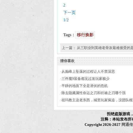
2
下一页
1/2
Tags：
移行换影
上一篇：
从三职业到英雄老骨灰最难接受的
猜你喜欢
·
从巅峰上坠落的过程让人不禁深思
·
三件魔9装备都见过发玩家极少
·
平静的地面下全是潜伏的危机
·
除去隐藏属性命运之刃和祈祷之刃哪个强
·
祖玛教主这老东西，城里玩家疯追，没团队根
本啃不动
拒绝盗版游戏
注释：本站发布所
Copyright 2026-2027
网通传