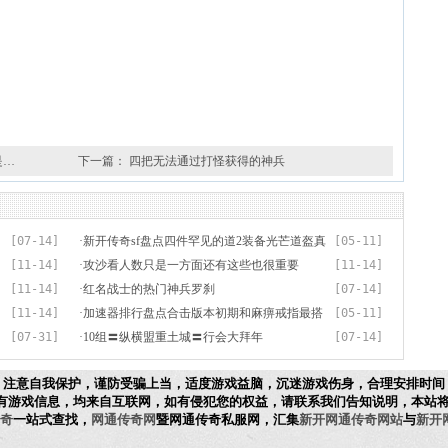
是…
下一篇：
四把无法通过打怪获得的神兵
[07-14]
·
新开传奇sf盘点四件罕见的道2装备光芒道盔真
[05-11]
[11-14]
实存在！
·
攻沙看人数只是一方面还有这些也很重要
[11-14]
[11-14]
·
红名战士的热门神兵罗刹
[07-14]
[11-14]
·
加速器排行盘点合击版本初期和麻痹戒指最搭
[05-11]
[07-31]
的三种神兵没有开天
·
10组〓纵横盟重土城〓行会大拜年
[07-14]
，注意自我保护，谨防受骗上当，适度游戏益脑，沉迷游戏伤身，合理安排时间
有游戏信息，均来自互联网，如有侵犯您的权益，请联系我们告知说明，本站将
奇
一站式查找，
网通传奇网
暨网通传奇私服网，汇集
新开网通传奇网站
与
新开