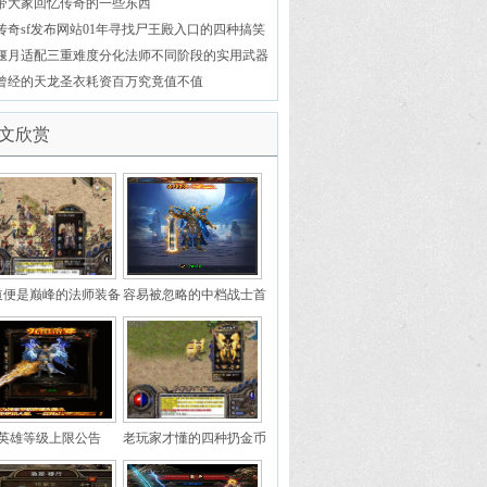
值连城
带大家回忆传奇的一些东西
传奇sf发布网站01年寻找尸王殿入口的四种搞笑
操作老玩家看哭了
偃月适配三重难度分化法师不同阶段的实用武器
曾经的天龙圣衣耗资百万究竟值不值
文欣赏
道便是巅峰的法师装备
容易被忽略的中档战士首
浅析
饰
英雄等级上限公告
老玩家才懂的四种扔金币
操作