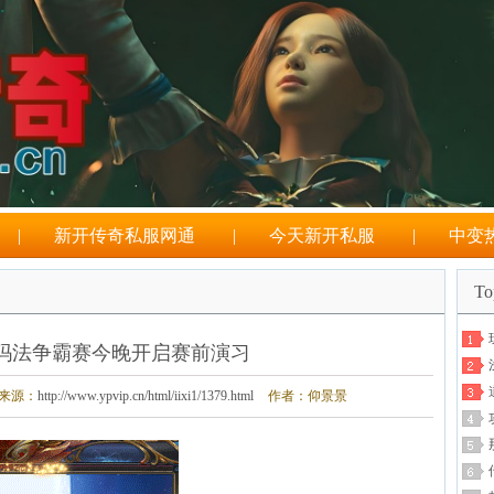
|
新开传奇私服网通
|
今天新开私服
|
中变
T
玛法争霸赛今晚开启赛前演习
来源：
http://www.ypvip.cn/html/iixi1/1379.html
作者：仰景景