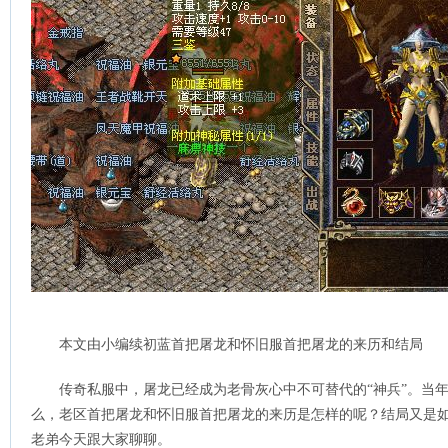
本文由小编续初蓝首把屠龙和怀旧服首把屠龙的来历和结局
传奇私服中，屠龙已经成为老骨灰心中不可替代的“神兵”。当
么，老区首把屠龙和怀旧服首把屠龙的来历是怎样的呢？结局又是
老弟今天跟大家聊聊。