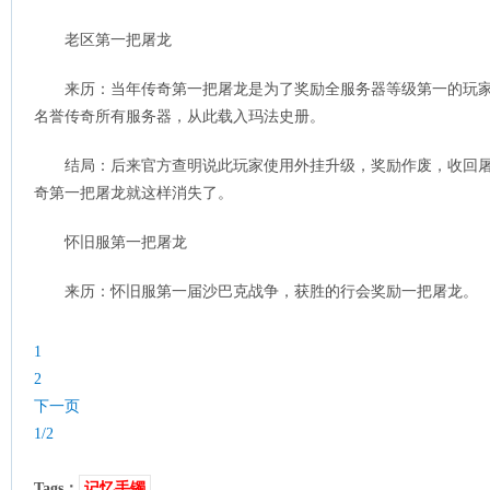
老区第一把屠龙
来历：当年传奇第一把屠龙是为了奖励全服务器等级第一的玩家
名誉传奇所有服务器，从此载入玛法史册。
结局：后来官方查明说此玩家使用外挂升级，奖励作废，收回屠
奇第一把屠龙就这样消失了。
怀旧服第一把屠龙
来历：怀旧服第一届沙巴克战争，获胜的行会奖励一把屠龙。
1
2
下一页
1/2
Tags：
记忆手镯