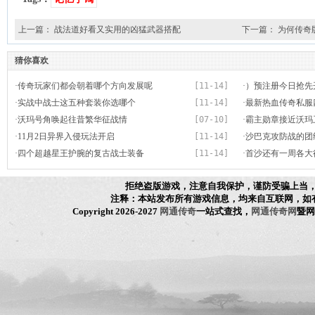
上一篇：
战法道好看又实用的凶猛武器搭配
下一篇：
为何传奇
猜你喜欢
·
传奇玩家们都会朝着哪个方向发展呢
[11-14]
·
）预注册今日抢先
·
实战中战士这五种套装你选哪个
[11-14]
·
最新热血传奇私服
·
沃玛号角唤起往昔繁华征战情
[07-10]
手镯金手镯占了三
·
霸主勋章接近沃玛
·
11月2日异界入侵玩法开启
[11-14]
章
·
沙巴克攻防战的团
·
四个超越星王护腕的复古战士装备
[11-14]
·
首沙还有一周各大
拒绝盗版游戏，注意自我保护，谨防受骗上当
注释：本站发布所有游戏信息，均来自互联网，如
Copyright 2026-2027
网通传奇
一站式查找，
网通传奇网
暨网