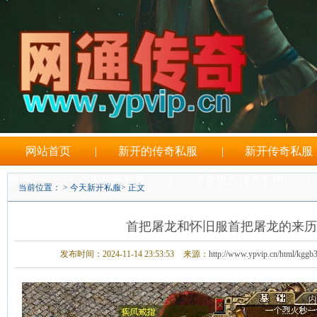
网站首页
|
新开的传奇私服
|
新开传奇私服
网通
|
今天新开私服
|
中变热血传奇私服
|
当前位置： >
今天新开私服
> 正文
刚开一秒传奇sf
首把屠龙和怀旧服首把屠龙的来历
发布时间：2024-11-14 23:53:53
来源：
http://www.ypvip.cn/html/kggb