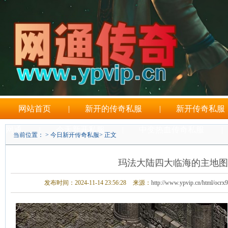
网站首页
|
新开的传奇私服
|
新开传奇私服
网通
|
今天新开私服
|
中变热血传奇私服
|
当前位置： >
今日新开传奇私服
> 正文
刚开一秒传奇sf
玛法大陆四大临海的主地图
发布时间：2024-11-14 23:56:28
来源：
http://www.ypvip.cn/html/ocrx9