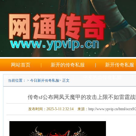
网站首页
|
新开的传奇私服
|
新开传奇私服
网通
|
今天新开私服
|
中变热血传奇私服
|
当前位置： >
今日新开传奇私服
> 正文
刚开一秒传奇sf
传奇sf公布网凤天魔甲的攻击上限不如雷霆
发布时间：2025-5-11 2:32:14
来源：
http://www.ypvip.cn/html/ocrx9/