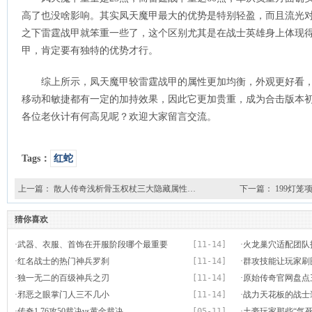
高了也没啥影响。其实凤天魔甲最大的优势是特别轻盈，而且流光
之下雷霆战甲就笨重一些了，这个区别尤其是在战士英雄身上体现
甲，肯定要有独特的优势才行。
综上所示，凤天魔甲较雷霆战甲的属性更加均衡，外观更好看
移动和敏捷都有一定的加持效果，因此它更加贵重，成为合击版本
各位老伙计有何高见呢？欢迎大家留言交流。
Tags：
红蛇
上一篇：
散人传奇浅析骨玉权杖三大隐藏属性…
下一篇：
199灯
猜你喜欢
·
武器、衣服、首饰在开服阶段哪个最重要
[11-14]
·
火龙巢穴适配团队
·
红名战士的热门神兵罗刹
[11-14]
玛法地图故事
·
群攻技能让玩家刷
·
独一无二的百级神兵之刃
[11-14]
·
原始传奇官网盘点
·
邪恶之眼掌门人三不几小
[11-14]
运项链小虾米的最
·
战力天花板的战士
·
传奇1.76攻50裁决vs黄金裁决
[05-11]
·
土豪玩家那些“气死