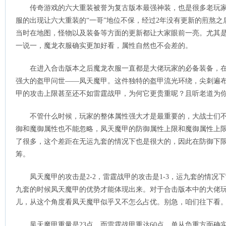
传奇游戏的六大重装被誉为复古版本最强神装，也是很多老玩
服的出现让六大重装的“一哥”地位不保，经过2年没有更新的煎熬之后
当时在地图，怪物以及装备等方面的更新都让大家眼前一亮。尤其
一说一，魔龙衣服确实更加好看，属性自然也不会差的。
在进入合击版本之后魔龙衣服一直都是大佬玩家的必备装备，
强大的盔甲问世——凤天魔甲。这件独特的盔甲流光环绕，尖刺遍
甲的攻击上限甚至还不如雷霆战甲，为何它更贵重呢？且听老道为
不管什么时候，玩家的整体属性强大才是最重要的，大战士们
御和魔御属性也不能忽略，凤天魔甲的防御属性上限和魔御属性上
了很多，这个差距在无运九套的情况下也是很大的，因此在防御下
筹。
凤天魔甲的攻击是2-2，雷霆战甲的攻击是1-3，运九套的情
九套的时候凤天魔甲的优势才能体现出来。对于合击版本中的大佬
儿，从这个角度看凤天魔甲似乎又不怎么占优。别急，咱们往下看
凤天魔甲重量是23点，而雷霆战甲重达60点，单从负重方面确