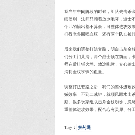
我当年中间阶段的时候，组队去击杀
瞎硬刚，法师只顾着放冰咆哮，道士
个儿的输出都不算低，可整体进攻效
打得老多回喝血瓶，还有两个队友被
后来我们调整打法套路，明白击杀金
们分工门儿清，两个战士顶在前面，
师在后排铺火墙、放冰咆哮，专心输
消耗金杖蜘蛛的血量。
调整打法套路之后，我们的整体进攻
贼效率，不到二贼钟，就顺风顺水击
励。很多玩家组队击杀金杖蜘蛛，忽
重整体进攻效果，配合心有灵犀、分
Tags：
捆药绳