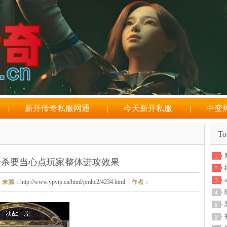
|
新开传奇私服网通
|
今天新开私服
|
中变
T
击杀要当心点玩家整体进攻效果
来源：
http://www.ypvip.cn/html/pmhc2/4234.html
作者：