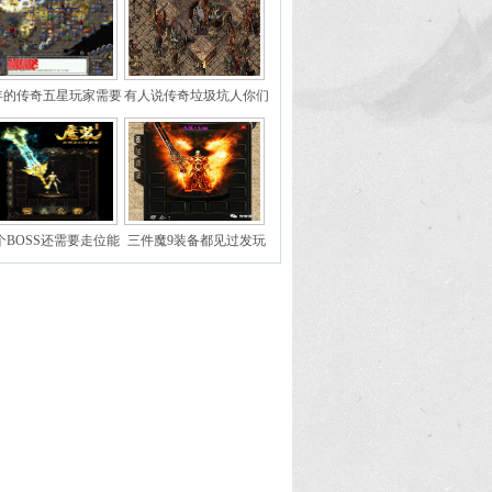
年的传奇五星玩家需要
有人说传奇垃圾坑人你们
满足什么条件
经历过那个年代吗
个BOSS还需要走位能
三件魔9装备都见过发玩
硬撸的才是大佬
家极少