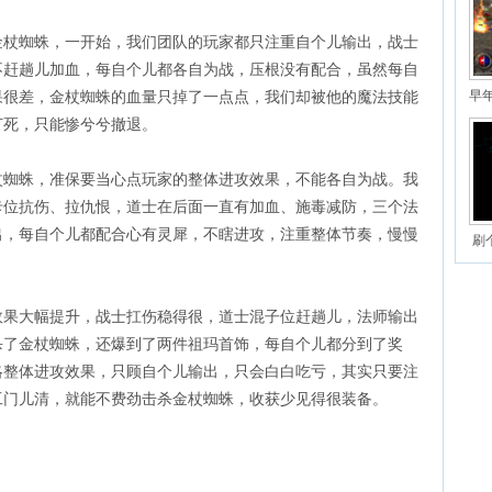
金杖蜘蛛，一开始，我们团队的玩家都只注重自个儿输出，战士
不赶趟儿加血，每自个儿都各自为战，压根没有配合，虽然每自
早
果很差，金杖蜘蛛的血量只掉了一点点，我们却被他的魔法技能
打死，只能惨兮兮撤退。
杖蜘蛛，准保要当心点玩家的整体进攻效果，不能各自为战。我
卡位抗伤、拉仇恨，道士在后面一直有加血、施毒减防，三个法
出，每自个儿都配合心有灵犀，不瞎进攻，注重整体节奏，慢慢
刷
效果大幅提升，战士扛伤稳得很，道士混子位赶趟儿，法师输出
杀了金杖蜘蛛，还爆到了两件祖玛首饰，每自个儿都分到了奖
略整体进攻效果，只顾自个儿输出，只会白白吃亏，其实只要注
工门儿清，就能不费劲击杀金杖蜘蛛，收获少见得很装备。