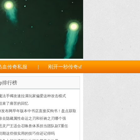
热血传奇私服
|
刚开一秒传奇sf
op排行榜
魔法手镯攻速拉满玩家偏爱这种攻击模式
结束了痛苦的回忆
sf发布网早年版本中书店直接买狗书！盘点获取
技能书的四个阶段
除去隐藏属性命运之刃和祈祷之刃哪个强
恶灵尸王适合召唤兽体系担当团队副T重任
初期这些很实用的技巧你还记得吗