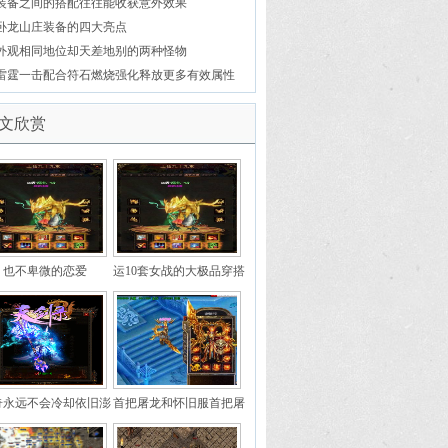
装备之间的搭配往往能收获意外效果
卧龙山庄装备的四大亮点
外观相同地位却天差地别的两种怪物
雷霆一击配合符石燃烧强化释放更多有效属性
文欣赏
也不卑微的恋爱
运10套女战的大极品穿搭
奇永远不会冷却依旧澎
首把屠龙和怀旧服首把屠
湃
龙的来历和结局