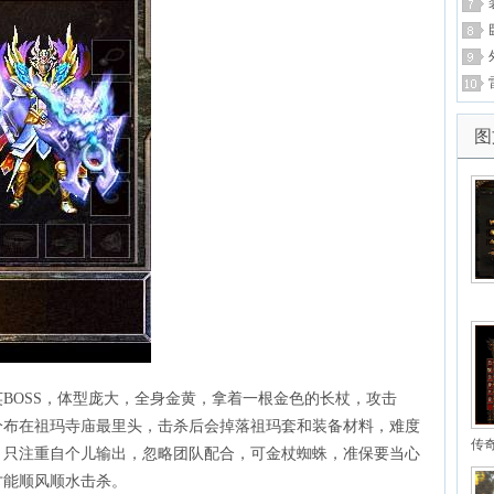
图
BOSS，体型庞大，全身金黄，拿着一根金色的长杖，攻击
分布在祖玛寺庙最里头，击杀后会掉落祖玛套和装备材料，难度
传
，只注重自个儿输出，忽略团队配合，可金杖蜘蛛，准保要当心
才能顺风顺水击杀。