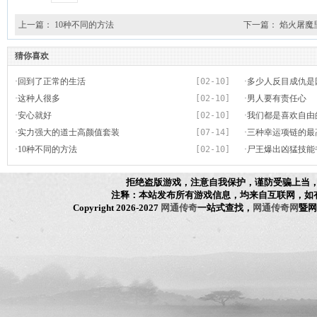
上一篇：
10种不同的方法
下一篇：
焰火屠魔
猜你喜欢
·
回到了正常的生活
[02-10]
·
多少人反目成仇是
·
这种人很多
[02-10]
·
男人要有责任心
·
安心就好
[02-10]
·
我们都是喜欢自由
·
实力强大的道士高颜值套装
[07-14]
·
三种幸运项链的最
·
10种不同的方法
[02-10]
·
尸王爆出凶猛技能
拒绝盗版游戏，注意自我保护，谨防受骗上当
注释：本站发布所有游戏信息，均来自互联网，如
Copyright 2026-2027
网通传奇
一站式查找，
网通传奇网
暨网