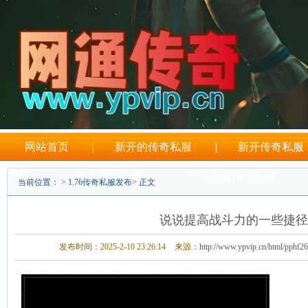
网站首页
|
新开的传奇私服
|
新开传奇私服
网通
|
今天新开私服
|
中变热血传奇私服
|
当前位置： >
1.76传奇私服发布
> 正文
刚开一秒传奇sf
说说提高战斗力的一些捷径
发布时间：2025-2-10 23:26:14
来源：
http://www.ypvip.cn/html/pphf2